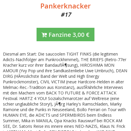
Pankerknacker
#17
Fanzine
3,00
€
Diesmal am Start: Die saucoolen TIGHT FINKS (die legitimen
Adicts-Nachfolger am Punkrockhimmel), THE BRIEFS (Retro-77er
Kracher kurz vor ihrer BandauflÃ¶sung), HIROSHIMA MON
AMOUR (Yvy Pop und ihre Sandkastenliebe Uwe Umbruch), DEAN
DIRG (HÃ¤sslichste Band der Welt und High Energy
Punkrockmonster), CIVIL VICTIM (neue Hardcore-Helden in alter
Melmac-Rec.-Tradition aus Konstanz), ausfÃ¼hrliche Interviews
mit den Machern vom BACK TO FUTURE & FORCE ATTACK
Festival. HARTZ 4 YOU! Sozialschmarotzer auf Weltreise (eine
schier unglaubliche Story!), JÃ¶rg Harley's Ramschladen, Marky
Ramone und die Punks in Neuseeland, Bollo Ferrari on Tour with
HUMAN EYE, die ADICTS und SPERMBIRDS beim Endless
Summer, Mika in MANILA, Opa Knacks Rauswurf bei ROCK AM
SEE, Dr. Satoris Reise ins innere eines NEO-NAZIS, Klaus N. Frick