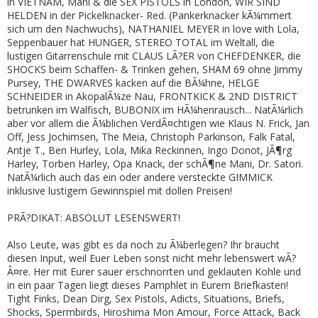
in VIETNAM, Mani & die SEX PISTOLS in London, WIR SIND
HELDEN in der Pickelknacker- Red. (Pankerknacker kÃ¼mmert
sich um den Nachwuchs), NATHANIEL MEYER in love with Lola,
Seppenbauer hat HUNGER, STEREO TOTAL im Weltall, die
lustigen Gitarrenschule mit CLAUS LÃ?ER von CHEFDENKER, die
SHOCKS beim Schaffen- & Trinken gehen, SHAM 69 ohne Jimmy
Pursey, THE DWARVES kacken auf die BÃ¼hne, HELGE
SCHNEIDER in AkopalÃ¼ze Nau, FRONTKICK & 2ND DISTRICT
betrunken im Walfisch, BUBONIX im HÃ¼henrausch... NatÃ¼rlich
aber vor allem die Ã¼blichen VerdÃ¤chtigen wie Klaus N. Frick, Jan
Off, Jess Jochimsen, The Meia, Christoph Parkinson, Falk Fatal,
Antje T., Ben Hurley, Lola, Mika Reckinnen, Ingo Donot, JÃ¶rg
Harley, Torben Harley, Opa Knack, der schÃ¶ne Mani, Dr. Satori.
NatÃ¼rlich auch das ein oder andere versteckte GIMMICK
inklusive lustigem Gewinnspiel mit dollen Preisen!
PRÃ?DIKAT: ABSOLUT LESENSWERT!
Also Leute, was gibt es da noch zu Ã¼berlegen? Ihr braucht
diesen Input, weil Euer Leben sonst nicht mehr lebenswert wÃ?
Â¤re. Her mit Eurer sauer erschnorrten und geklauten Kohle und
in ein paar Tagen liegt dieses Pamphlet in Eurem Briefkasten!
Tight Finks, Dean Dirg, Sex Pistols, Adicts, Situations, Briefs,
Shocks, Spermbirds, Hiroshima Mon Amour, Force Attack, Back